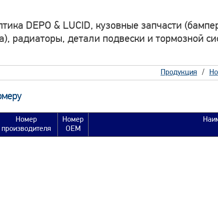
птика DEPO & LUCID, кузовные запчасти (бампер
а), радиаторы, детали подвески и тормозной си
Продукция
Но
омеру
Номер
Номер
Наи
производителя
OEM