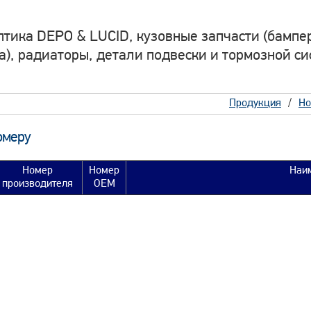
птика DEPO & LUCID, кузовные запчасти (бампер
а), радиаторы, детали подвески и тормозной си
Продукция
Но
омеру
Номер
Номер
Наи
производителя
OEM