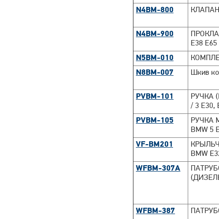
N4BM-800
КЛАПАНН
N4BM-900
ПРОКЛА
E38 E65
N5BM-010
КОМПЛЕ
N8BM-007
Шкив ко
PVBM-101
РУЧКА 
/ 3 E30,
PVBM-105
РУЧКА 
BMW 5 E3
VF-BM201
КРЫЛЬЧА
BMW E32
WFBM-307A
ПАТРУБ
(ДИЗЕЛ
WFBM-387
ПАТРУБ