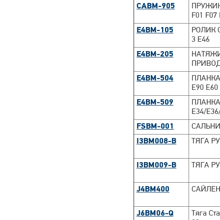
CABM-905
ПРУЖИН
F01 F07
E4BM-105
РОЛИК 
3 E46
E4BM-205
НАТЯЖИ
ПРИВОД
E4BM-504
ПЛАНКА
E90 E60
E4BM-509
ПЛАНКА
E34/E36
FSBM-001
САЛЬНИ
I3BM008-B
ТЯГА Р
I3BM009-B
ТЯГА Р
J4BM400
САЙЛЕН
J6BM06-Q
Тяга Ст