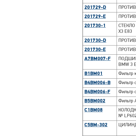
201729-D
ПРОТИВО
201729-E
ПРОТИВО
201730-1
СТЕКЛО 
X3 E83
201730-D
ПРОТИВ
201730-E
ПРОТИВ
A7BM007-F
ПОДШИП
BMW 3 E4
B1BM01
Фильтр 
B4BM006-B
Фильтр 
B4BM006-F
Фильтр 
B5BM002
Фильтр 
C1BM08
КОЛОДКИ
№ LP602
C5BM-302
ЦИЛИНД