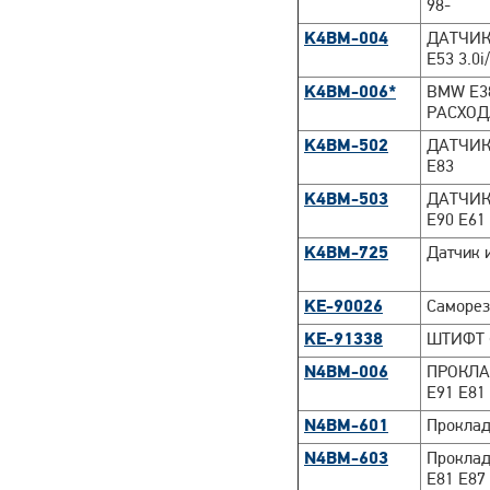
98-
K4BM-004
ДАТЧИК 
E53 3.0i
K4BM-006*
BMW E38
РАСХОД
K4BM-502
ДАТЧИК
E83
K4BM-503
ДАТЧИК
E90 E61
K4BM-725
Датчик 
KE-90026
Саморез
KE-91338
ШТИФТ 
N4BM-006
ПРОКЛА
E91 E81
N4BM-601
Проклад
N4BM-603
Проклад
E81 E87