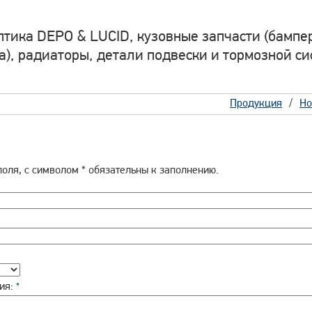
птика DEPO & LUCID, кузовные запчасти (бампер
а), радиаторы, детали подвески и тормозной си
Продукция
Но
поля, с символом * обязательны к заполнению.
ия:
*