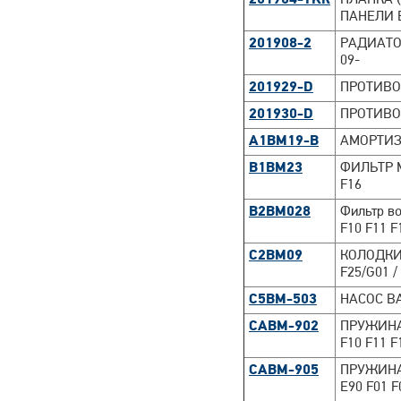
201904-TKR
ПЛАНКА 
ПАНЕЛИ 
201908-2
РАДИАТОР
09-
201929-D
ПРОТИВОТ
201930-D
ПРОТИВОТ
A1BM19-B
АМОРТИЗ
B1BM23
ФИЛЬТР М
F16
B2BM028
Фильтр в
F10 F11 F
C2BM09
КОЛОДКИ 
F25/G01 /
C5BM-503
НАСОС ВА
CABM-902
ПРУЖИНА
F10 F11 F
CABM-905
ПРУЖИНА
E90 F01 F