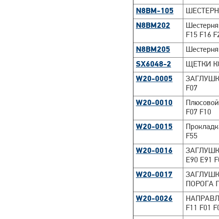
N8BM-105
ШЕСТЕРН
N8BM202
Шестерня 
F15 F16 F
N8BM205
Шестерня
SX6048-2
ЩЕТКИ КО
W20-0005
ЗАГЛУШК
F07
W20-0010
Плюсовой
F07 F10
W20-0015
Прокладка
F55
W20-0016
ЗАГЛУШК
E90 E91 F
W20-0017
ЗАГЛУШК
ПОРОГА П
W20-0026
НАПРАВЛ
F11 F01 F