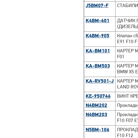
J5BM07-F
СТАБИЛИЗ
K4BM-401
ДАТЧИК 
(ДИЗЕЛЬ
K4BM-905
Клапан с
E91 F10 F
KA-BM101
КАРТЕР М
F01
KA-BM503
КАРТЕР 
BMW X5 E7
KA-RV501-J
КАРТЕР 
LAND RO
KE-950746
ВИНТ КР
N4BM202
Прокладк
N4BM203
Прокладк
F10 F07 E
N5BM-106
ПРОКЛАДК
F10 F12