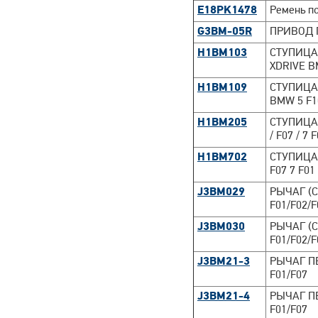
E18PK1478
Ремень п
G3BM-05R
ПРИВОД 
H1BM103
СТУПИЦА
XDRIVE BM
H1BM109
СТУПИЦА
BMW 5 F10
H1BM205
СТУПИЦА 
/ F07 / 7 
H1BM702
СТУПИЦА
F07 7 F01
J3BM029
РЫЧАГ (
F01/F02/F
J3BM030
РЫЧАГ (
F01/F02/F
J3BM21-3
РЫЧАГ П
F01/F07
J3BM21-4
РЫЧАГ П
F01/F07