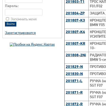
201803-T1
ТРОС КАП
Пароль:
F01/F02
201804-ZP
ЗАЩИТА Д
Запомнить меня
201807-K3
КРОНШТЕ
BMW F05 0
201807-K4
КРОНШТЕ
Зарегистрироватся
УСИЛИТЕЛ
201807-KR
КРОНШТЕ
10-
201808-2Ni
РАДИАТОР
BMW 5-се
201829-N
ПРОТИВОТ
201830-N
ПРОТИВО
201871-L
РУЧКА (н
5GT F07
201871-R
РУЧКА (н
5GT F07
201872-R
РУЧКА (