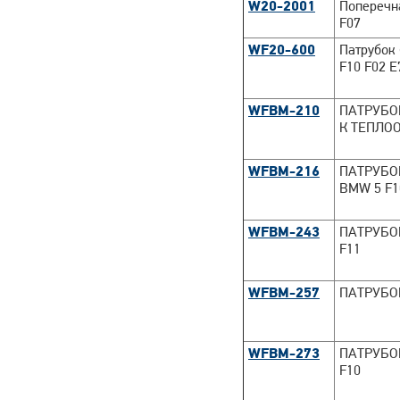
W20-2001
Поперечн
F07
WF20-600
Патрубок
F10 F02 E
WFBM-210
ПАТРУБО
К ТЕПЛООБ
WFBM-216
ПАТРУБО
BMW 5 F10
WFBM-243
ПАТРУБО
F11
WFBM-257
ПАТРУБО
WFBM-273
ПАТРУБО
F10