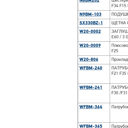
N8BM202
Шестерн
F34 F15 
N9BM-103
ПОДУШК
SX330BZ-1
ЩЕТКА 
W20-0002
ЗАГЛУШ
E60 / 3 
W20-0009
Плюсово
F25
W20-806
Проклад
WFBM-240
ПАТРУБ
F21 F35 
WFBM-241
ПАТРУБ
F30 /F31
WFBM-364
Патрубо
WFBM-365
Патруб