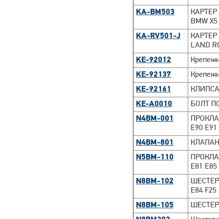
KA-BM503
КАРТЕР
BMW X5 E
KA-RV501-J
КАРТЕР
LAND R
KE-92012
Крепеж
KE-92137
Крепежн
KE-92161
КЛИПСА
KE-A0010
БОЛТ П
N4BM-001
ПРОКЛА
E90 E91
N4BM-801
КЛАПАН
N5BM-110
ПРОКЛАД
E81 E85
N8BM-102
ШЕСТЕР
E84 F25
N8BM-105
ШЕСТЕР