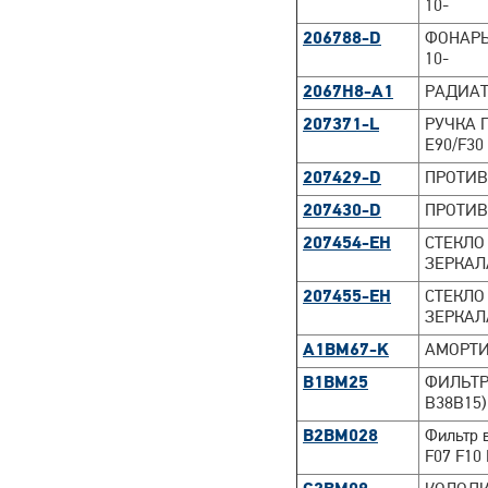
10-
206788-D
ФОНАРЬ
10-
2067H8-A1
РАДИАТ
207371-L
РУЧКА П
E90/F30 
207429-D
ПРОТИВ
207430-D
ПРОТИВ
207454-EH
СТЕКЛО
ЗЕРКАЛА
207455-EH
СТЕКЛО
ЗЕРКАЛА
A1BM67-K
АМОРТИ
B1BM25
ФИЛЬТР
B38B15
B2BM028
Фильтр 
F07 F10 