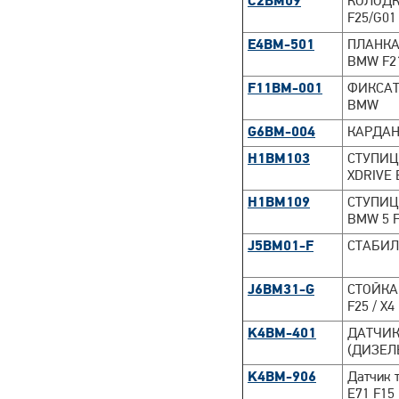
C2BM09
КОЛОДКИ
F25/G01 
E4BM-501
ПЛАНКА
BMW F21 
F11BM-001
ФИКСАТ
BMW
G6BM-004
КАРДАН
H1BM103
СТУПИЦ
XDRIVE B
H1BM109
СТУПИЦ
BMW 5 F
J5BM01-F
СТАБИЛИ
J6BM31-G
СТОЙКА
F25 / X4
K4BM-401
ДАТЧИК
(ДИЗЕЛ
K4BM-906
Датчик 
E71 F15