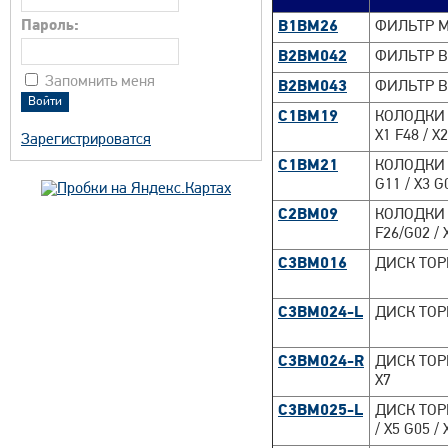
Пароль:
B1BM26
ФИЛЬТР М
B2BM042
ФИЛЬТР ВО
Запомнить меня
B2BM043
ФИЛЬТР В
C1BM19
КОЛОДКИ 
X1 F48 / X
Зарегистрироватся
C1BM21
КОЛОДКИ Т
G11 / X3 G
C2BM09
КОЛОДКИ Т
F26/G02 / 
C3BM016
ДИСК ТОРМ
C3BM024-L
ДИСК ТОР
C3BM024-R
ДИСК ТОР
X7
C3BM025-L
ДИСК ТОР
/ X5 G05 /