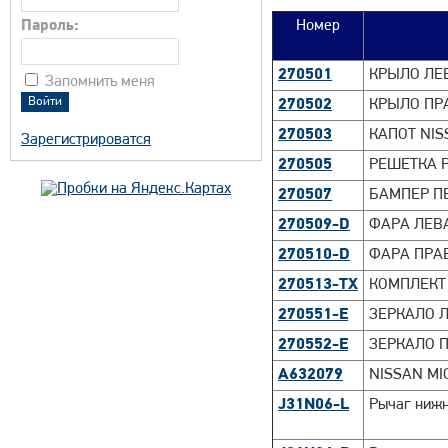
Пароль:
Номер
270501
КРЫЛО ЛЕВ
Запомнить меня
270502
КРЫЛО ПРА
270503
КАПОТ NIS
Зарегистрироватся
270505
РЕШЕТКА Р
270507
БАМПЕР ПЕ
270509-D
ФАРА ЛЕВА
270510-D
ФАРА ПРАВ
270513-TX
КОМПЛЕКТ 
270551-E
ЗЕРКАЛО Л
270552-E
ЗЕРКАЛО П
A632079
NISSAN MI
J31N06-L
Рычаг ниж