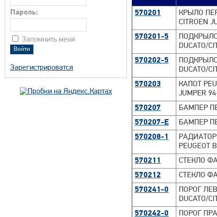
Пароль:
570201
КРЫЛО ПЕР
CITROEN J
570201-5
ПОДКРЫЛО
Запомнить меня
DUCATO/CI
570202-5
ПОДКРЫЛО
Зарегистрироватся
DUCATO/CI
570203
КАПОТ PEU
JUMPER 94
570207
БАМПЕР ПЕ
570207-E
БАМПЕР ПЕ
570208-1
РАДИАТОР 7
PEUGEOT B
570211
СТЕКЛО ФА
570212
СТЕКЛО ФА
570241-0
ПОРОГ ЛЕВ
DUCATO/CI
570242-0
ПОРОГ ПРА