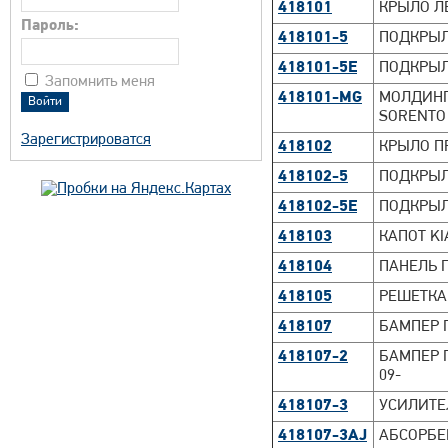
418101
КРЫЛО ЛЕ
Пароль:
418101-5
ПОДКРЫЛО
418101-5E
ПОДКРЫЛО
Запомнить меня
418101-MG
МОЛДИНГ 
SORENTO I
Зарегистрироватся
418102
КРЫЛО ПР
418102-5
ПОДКРЫЛО
418102-5E
ПОДКРЫЛО
418103
КАПОТ KI
418104
ПАНЕЛЬ П
418105
РЕШЕТКА 
418107
БАМПЕР П
418107-2
БАМПЕР П
09-
418107-3
УСИЛИТЕ
418107-3AJ
АБСОРБЕ