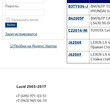
Пароль:
B3TY034-J
ФИЛЬТР ТО
HYUNDAI G
B42005F
ФИЛЬТР СА
Запомнить меня
LS430 00-0
C22014-NI
TOYOTA Cel
Зарегистрироватся
J62068
LEXUS LS 4
Правая Сто
J62069
LEXUS LS 4
Стойка ста
Lucid 2003-2017
+7 (495) 971-03-51
+7 (963) 965-04-10