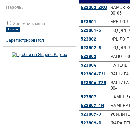
Пароль:
522203-ZKU
ЗАМОК КА
00-05
523801
КРЫЛО ЛЕ
Запомнить меня
523801-5
ПОДКРЫЛ
523802
КРЫЛО ПР
Зарегистрироватся
523802-5
ПОДКРЫЛ
523803
КАПОТ 00
523804
ПАНЕЛЬ П
523804-Z2L
ЗАЩИТА Л
523804-Z2R
ЗАЩИТА 
00-
523807
БАМПЕР п
523807-1N
БАМПЕР П
523807-3
УСИЛИТЕЛ
523809-D
ФАРА ЛЕВ