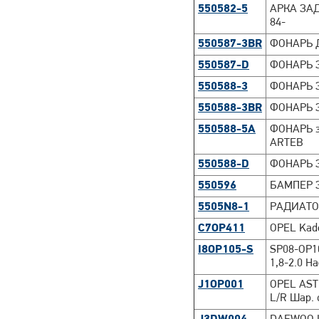
550582-5
АРКА ЗАД
84-
550587-3BR
ФОНАРЬ 
550587-D
ФОНАРЬ 
550588-3
ФОНАРЬ 
550588-3BR
ФОНАРЬ 
550588-5A
ФОНАРЬ з
ARTEB
550588-D
ФОНАРЬ 
550596
БАМПЕР З
5505N8-1
РАДИАТО
C7OP411
OPEL Kade
I8OP105-S
SP08-OP1
1,8-2.0 Н
J1OP001
OPEL AST
L/R Шар. 