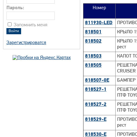
Пароль:
Номер
811930-LED
ПРОТИВО
Запомнить меня
818501
КРЫЛО 15
818502
КРЫЛО 1
Зарегистрироватся
рест
818503
КАПОТ TO
818505
РЕШЕТКА
CRUISER 
818507-0E
БАМПЕР 
818527-1
РЕШЕТКА
ПТФ TOYO
818527-2
РЕШЕТКА
ПТФ TOYO
818529-E
ПРОТИВО
рест
818530-E
ПРОТИВО