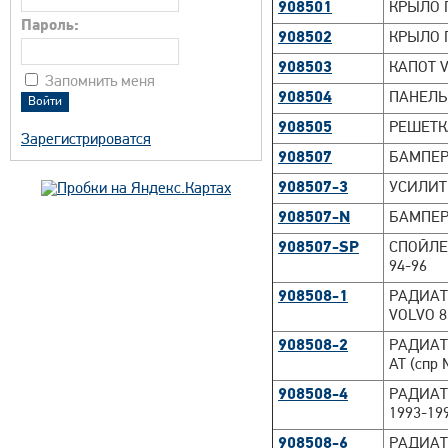
908501
КРЫЛО П
Пароль:
908502
КРЫЛО 
908503
КАПОТ V
Запомнить меня
908504
ПАНЕЛЬ 
908505
РЕШЕТК
Зарегистрироватся
908507
БАМПЕР 
908507-3
УСИЛИТ
908507-N
БАМПЕР 
908507-SP
СПОЙЛЕ
94-96
908508-1
РАДИАТОР
VOLVO 8
908508-2
РАДИАТОР
AT (спр
908508-4
РАДИАТО
1993-199
908508-6
РАДИАТО