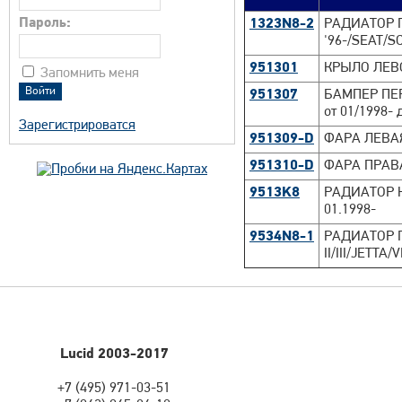
Пароль:
1323N8-2
РАДИАТОР П
'96-/SEAT/
951301
КРЫЛО ЛЕВО
Запомнить меня
951307
БАМПЕР ПЕР
от 01/1998- 
Зарегистрироватся
951309-D
ФАРА ЛЕВАЯ
951310-D
ФАРА ПРАВА
9513K8
РАДИАТОР К
01.1998-
9534N8-1
РАДИАТОР П
II/III/JETTA
Lucid 2003-2017
+7 (495) 971-03-51