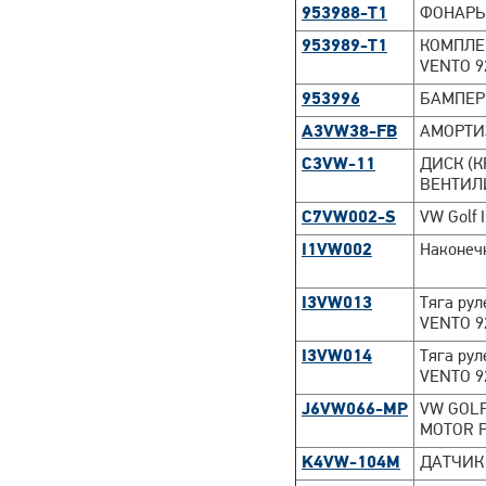
953988-T1
ФОНАРЬ
953989-T1
КОМПЛЕ
VENTO 9
953996
БАМПЕР
A3VW38-FB
АМОРТИЗ
C3VW-11
ДИСК (К
ВЕНТИЛИ
C7VW002-S
VW Golf 
I1VW002
Наконечн
I3VW013
Тяга рул
VENTO 9
I3VW014
Тяга рул
VENTO 9
J6VW066-MP
VW GOLF
MOTOR 
K4VW-104M
ДАТЧИК