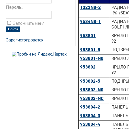
Пароль:
1323N8-2
РАДИАТО
'96-/SE
9534N8-1
РАДИАТО
Запомнить меня
GOLF II/
953801
КРЫЛО П
Зарегистрироватся
92
953801-5
ПОДКРЫЛ
953801-N0
КРЫЛО ЛЕ
953802
КРЫЛО П
92
953802-5
ПОДКРЫЛ
953802-N0
КРЫЛО ПР
953802-NC
КРЫЛО ПР
953804-2
ПАНЕЛЬ 
953804-3
ПАНЕЛЬ 
953804-4
ПАНЕЛЬ 