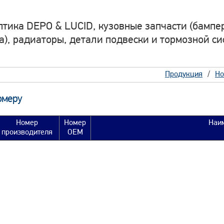
птика DEPO & LUCID, кузовные запчасти (бампер
а), радиаторы, детали подвески и тормозной си
Продукция
Но
омеру
Номер
Номер
Наи
производителя
OEM